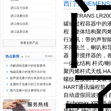
VEGA
西门子SIEME
进口压力仪表
SITRANS L
进口流量仪表
罐或过程容器中的
进口液位仪表
程；整体结构聚丙烯天
进口温度仪表
行通讯；带的声智
查看全部产品
不同法兰，喇叭和导
器，带搅拌器的，
热点新闻
Hot
ROME+
一体化结构 杆式/
详解涡轮流量计的安装要求
聚丙烯杆式天线 HA
电磁流量计的使用方法介绍
螺纹连接易于安装 
超声波流量计的分类及特点介绍
金属转子流量计的工作原理分析
HART通讯编程简单
蒸汽流量计的主要特性介绍
自动虚假回波抑制 
. Echomax XR
接触式 物位监测 有效