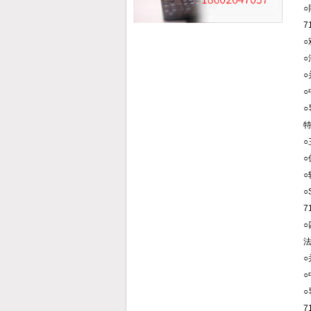
7
○
7
7