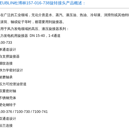
EUBLIN杜博林157-016-738旋转接头产品概述：
在广泛的工业领域，无论介质是水、蒸汽、液压油、热油、冷却液、润滑剂或其他特
如滚筒、轴或锭子等时，都需要用到旋接器。
应用于风力发电领域的高压、液压旋接器系列：
力发电机用旋接器 DN 15-40，1-4通道
100-733
○单通道设计
○自支撑旋接器
○螺纹连接
○静力学密封设计
○耐磨轴承
○压力可控泄油管道
○双重密封轴
○不锈钢壳体
○硬化钢转子
100-376 / 7100-730 / 7100-741
○双通道设计
○法兰连接