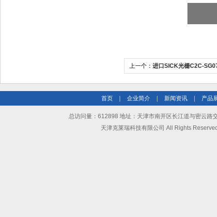
上一个：
进口SICK光栅C2C-SG0
首页
|
企业简介
|
新闻资讯
|
产品
总访问量：612898 地址：天津市南开区长江道与密云路交口博爱
天津克莱瑞科技有限公司 All Rights Reserv