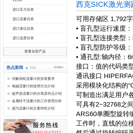
VEGA
西克SICK激光测距
进口压力仪表
可用存储区 1,792
进口流量仪表
• 盲孔型运行速度：3.0
进口液位仪表
• 盲孔型连接类型
进口温度仪表
• 盲孔型防护等级：IP6
查看全部产品
• 通孔型:轴内径：6mm,
接口：值的代码类型
热点新闻
Hot
ROME+
通讯接口 HIPERFA
详解涡轮流量计的安装要求
采用模块化结构的“Co
电磁流量计的使用方法介绍
可制造出满足用户
超声波流量计的分类及特点介绍
金属转子流量计的工作原理分析
可具有2~32768
蒸汽流量计的主要特性介绍
ARS60单圈型旋转
工作时，直线的位
然后通过旋转编码