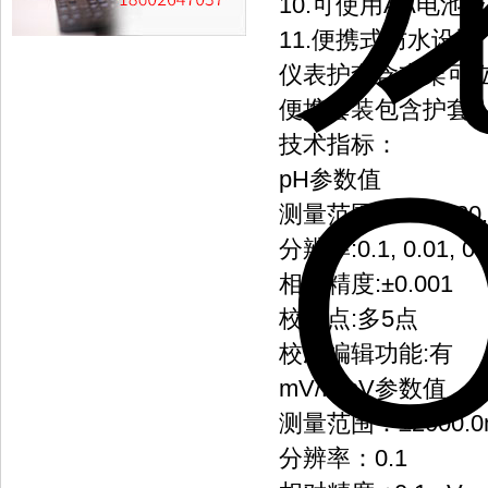
10.可使用AA电池
11.便携式防水设计
仪表护套含支架可
便携套装包含护套
技术指标：
pH参数值
测量范围:-2.000-20.
分辨率:0.1, 0.01, 0.
相对精度:±0.001
校准点:多5点
校准编辑功能:有
mV/RmV参数值
测量范围：±2000.0
分辨率：0.1