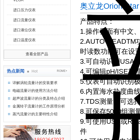
VEGA
奥立龙Orion S
进口压力仪表
产品特点：
进口流量仪表
1.操作界面有中文
进口液位仪表
2.AUTO-REA
进口温度仪表
时读数功能可在设
查看全部产品
3.可自动识别USA/N
4.可编辑pH/IS
热点新闻
Hot
ROME+
5.仪表可自动识别
详解涡轮流量计的安装要求
6.内置海水盐度曲
电磁流量计的使用方法介绍
超声波流量计的分类及特点介绍
7.TDS测量时可选择线
金属转子流量计的工作原理分析
8.可保存5000组
蒸汽流量计的主要特性介绍
9.可使用USB或
件