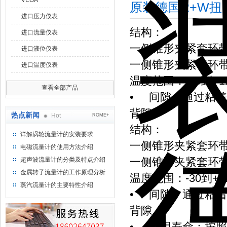
VEGA
原装德国R+W扭
进口压力仪表
结构：
进口流量仪表
一侧锥形夹紧套环带6
进口液位仪表
一侧锥形夹紧套环
进口温度仪表
温度范围：-30到+12
查看全部产品
• 间隙：通过粘
背隙。
热点新闻
Hot
ROME+
结构：
详解涡轮流量计的安装要求
一侧锥形夹紧套环带6
电磁流量计的使用方法介绍
一侧锥形夹紧套环
超声波流量计的分类及特点介绍
金属转子流量计的工作原理分析
温度范围：-30到+12
蒸汽流量计的主要特性介绍
• 间隙：通过粘
背隙。
• 使用寿命：按