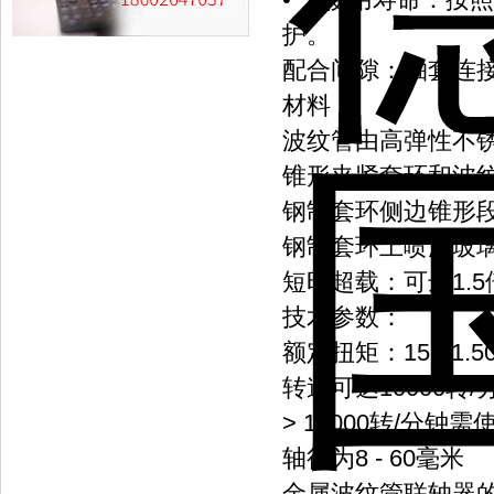
护。
配合间隙：轴套连接0.0
材料：
波纹管由高弹性不
锥形夹紧套环和波
钢制套环侧边锥形
钢制套环上喷涂玻
短时超载：可达1.5
技术参数：
额定扭矩：15 - 1.5
转速可达10000转/
> 10000转/分
轴径为8 - 60毫米
金属波纹管联轴器