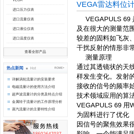
VEGA
VEGA雷达料位
进口压力仪表
VEGAPULS 
进口流量仪表
及在很大的测量范
进口液位仪表
较差的固料如飞灰
进口温度仪表
干扰反射的情形非
查看全部产品
测量原理
通过其透镜状的天
热点新闻
Hot
ROME+
样发生变化。发射
详解涡轮流量计的安装要求
接收的信号的频率
电磁流量计的使用方法介绍
技术领域应用的算
超声波流量计的分类及特点介绍
金属转子流量计的工作原理分析
VEGAPULS 6
蒸汽流量计的主要特性介绍
为固料进行了优化
因信号的聚焦效果
影响。一个能满足