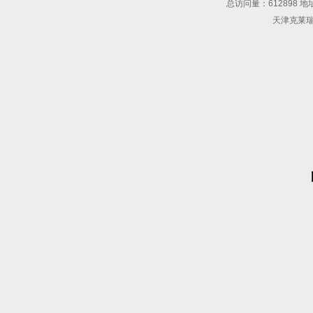
总访问量：612898 地
天津克莱瑞科技