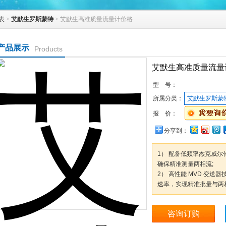
表
>
艾默生罗斯蒙特
> 艾默生高准质量流量计价格
产品展示
Products
艾默生高准质量流量
型 号：
所属分类：
艾默生罗斯蒙
报 价：
分享到：
1） 配备低频率杰克威
确保精准测量两相流;
2） 高性能 MVD 变送
速率，实现精准批量与两
咨询订购