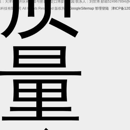
址：天津市南开区长江道与密云路交口博爱科技园 联系人：刘世博 邮箱524967894@qq.co
有限公司 All Rights Reserved 版权所有
GoogleSitemap
管理登陆
津ICP备120