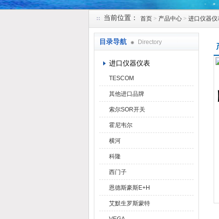
当前位置：
首页
>
产品中心
>
进口仪器仪
天津克莱瑞科技有限公司
目录导航
Directory
进口仪器仪表
TESCOM
其他进口品牌
索尔SOR开关
霍尼韦尔
横河
科隆
西门子
恩德斯豪斯E+H
艾默生罗斯蒙特