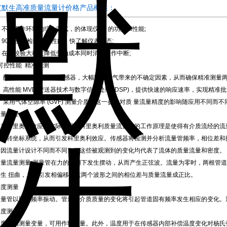
艾默生高准质量流量计价格产品概述：
) 不同工作环境的综合测试，的体现仪 表 的功能和性能;
) 90秒全面检验仪表性能，快了解仪表状态;
) 在线校验大程度降低劳动成本同时消除工作中断;
可控性能 精准检测
1) 配备低频率杰克威尔传感器，大幅降低含气带来的不确定因素，从而确保精准测量两
) 高性能 MVD 变送器技术与数字信号处理 (DSP)，提供快速的响应速率，实现精准
) 采用气体空隙率 (GVF) 测量介质。这一参数对质 量流量精度的影响随应用不同而不同
测量原理
作为科里奥利效应的实际应用，科里奥利质量流量计的工作原理是使得有介质流经的流
了旋转坐标系统，从而引发科里奥利效应。传感器将检测并分析流量管频率，相位差和
会因流量计设计不同而不同，但这些被观测到的变化均代表了流体的质量流量和密度。
质量流量测量 测量管在力的作用下发生摆动，从而产生正弦波。流量为零时，两根管
发生 扭曲，从而引发相偏移。这两个波形之间的相位差与质量流量成正比。
密度测量
测量管以固有频率振动。管道内介质质量的变化将引起管道固有频率发生相应的变化。
温度测量
温度作为测量变量，可用作输出量。此外，温度用于在传感器内部补偿温度变化对杨氏