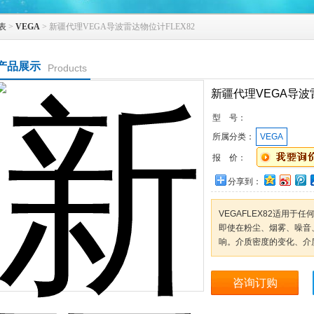
表
>
VEGA
> 新疆代理VEGA导波雷达物位计FLEX82
产品展示
Products
新疆代理VEGA导波雷
型 号：
所属分类：
VEGA
报 价：
分享到：
VEGAFLEX82适用
即使在粉尘、烟雾、噪音
响。介质密度的变化、介
咨询订购