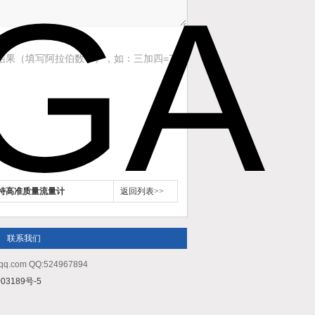
结果（填写阿拉伯数字），如：三加四=7
特高准质量流量计
返回列表>>
联系我们
m QQ:524967894
03189号-5