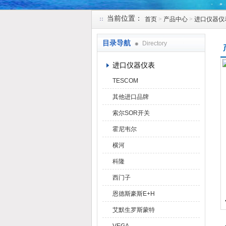
当前位置：
首页
>
产品中心
>
进口仪器仪
天津克莱瑞科技有限公司
目录导航
Directory
进口仪器仪表
TESCOM
其他进口品牌
索尔SOR开关
霍尼韦尔
横河
科隆
西门子
恩德斯豪斯E+H
艾默生罗斯蒙特