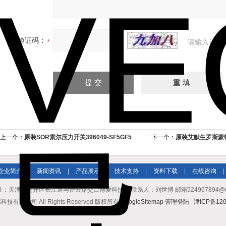
验证码：
请输入计算
上一个：
原装SOR索尔压力开关396049-SF5GF5
下一个：
原装艾默生罗斯蒙
企业简介
|
新闻资讯
|
产品展示
|
技术支持
|
资料下载
|
在线咨询
|
址：天津市南开区长江道与密云路交口博爱科技园 联系人：刘世博 邮箱524967894@qq.co
有限公司 All Rights Reserved 版权所有
GoogleSitemap
管理登陆
津ICP备120