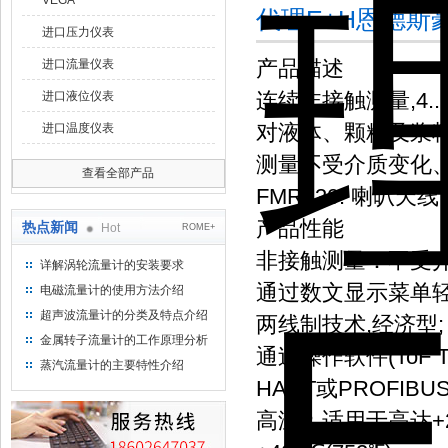
VEGA
代理E+H恩德斯
进口压力仪表
产品描述
进口流量仪表
连续非接触测量,4...
进口液位仪表
对液体、颗粒及浆料
进口温度仪表
测量不受介质变化
查看全部产品
FMR230: 喇叭
产品性能
热点新闻
Hot
ROME+
非接触测量：不受介
详解涡轮流量计的安装要求
通过数文显示菜单轻
电磁流量计的使用方法介绍
超声波流量计的分类及特点介绍
两线制技术,经济型;
金属转子流量计的工作原理分析
通过操作软件(ToF
蒸汽流量计的主要特性介绍
HART或PROFI
高温：适用于高达+2