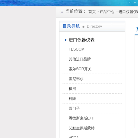
当前位置：
首页
>
产品中心
>
进口仪器仪
天津克莱瑞科技有限公司
目录导航
Directory
进口仪器仪表
TESCOM
其他进口品牌
索尔SOR开关
霍尼韦尔
横河
科隆
西门子
恩德斯豪斯E+H
艾默生罗斯蒙特