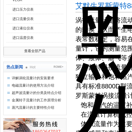
VEGA
艾默生罗斯蒙特8
进口压力仪表
涡街流量计是将流动
进口流量仪表
的转换，从而产生
进口液位仪表
表常数稳定，容易
进口温度仪表
量计，它的测量范
查看全部产品
体、液体、蒸气等
罗斯蒙特涡接流量计
热点新闻
Hot
ROME+
独立输出和饱和蒸汽
详解涡轮流量计的安装要求
具有标准8800D
电磁流量计的使用方法介绍
超声波流量计的分类及特点介绍
罗斯蒙特涡接流量计
金属转子流量计的工作原理分析
饱和蒸汽的温度补
蒸汽流量计的主要特性介绍
在流量计算机或控
体积流量作为主要