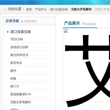
当前位置：
首页
>
产品中心
>
进口仪器仪表
>
艾默生罗斯蒙特
> 艾默生罗斯
天津克莱瑞科技有限公司
目录导航
Directory
产品展示
Products
进口仪器仪表
TESCOM
其他进口品牌
索尔SOR开关
霍尼韦尔
横河
科隆
西门子
恩德斯豪斯E+H
艾默生罗斯蒙特