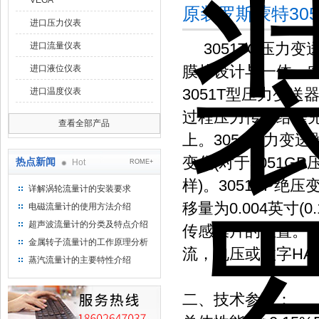
VEGA
原装罗斯蒙特30
进口压力仪表
3051TG压力变
进口流量仪表
膜片设计与一体，实现
进口液位仪表
3051T型压力变
进口温度仪表
过程压力传递给灌
查看全部产品
上。3051压力变
变化(对于3051
热点新闻
Hot
ROME+
样)。3051AP
详解涡轮流量计的安装要求
移量为0.004英寸
电磁流量计的使用方法介绍
超声波流量计的分类及特点介绍
传感膜片的位置。
金属转子流量计的工作原理分析
流，电压或数字HA
蒸汽流量计的主要特性介绍
二、技术参数：