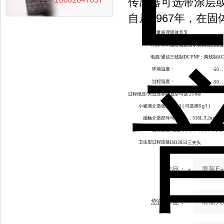
传感器可选带涂层
自从1967年，在
测量原理
固体音叉
特点
/
应用
细谷粒及粉末状颗粒的限
电源
/
通信
三线制
DC PNP
；两线制
AC
·
环境温度
-50 ..
·
过程温度
-50 
过程绝压
/
大过压界限
真空可达
25 bar
小被测介质密度
10 g/l (
可选择
8 g/l )
接触介质部件
可选探头：
316L 3,2um
、
3
过程连接
"
螺纹：
1 1/4" NPT
、
1 1/2
卫生型过程连接
ISO2853
三夹头
产品：
您的单位：