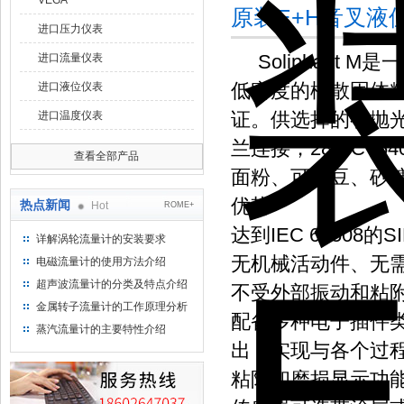
VEGA
原装E+H音叉液
进口压力仪表
Soliphant
进口流量仪表
低密度的松散固体
进口液位仪表
证。供选择的有抛
进口温度仪表
兰连接；280°C 
查看全部产品
面粉、可可豆、砂
优势
热点新闻
Hot
ROME+
达到IEC 61508的S
详解涡轮流量计的安装要求
无机械活动件、无
电磁流量计的使用方法介绍
超声波流量计的分类及特点介绍
不受外部振动和粘
金属转子流量计的工作原理分析
配备多种电子插件类
蒸汽流量计的主要特性介绍
出，实现与各个过
粘附和磨损显示功