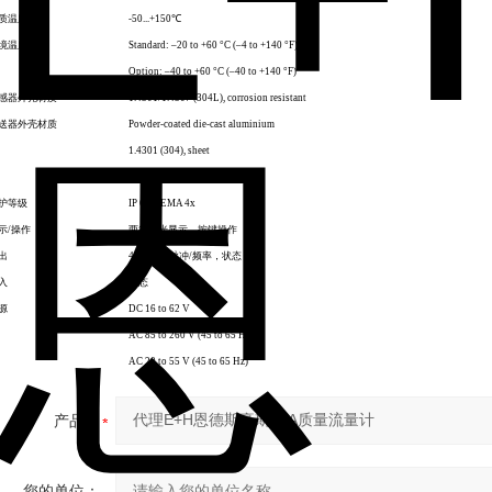
质温度范围
-50...+150
℃
境温度
Standard: –20 to +60 °C (–4 to +140 °F)
Option: –40 to +60 °C (–40 to +140 °F)
感器外壳材质
1.4301/1.4307 (304L), corrosion resistant
送器外壳材质
Powder
‐
coated die
‐
cast aluminium
1.4301 (304), sheet
CF3M (316L), cast
护等级
IP 67 NEMA 4x
示
/
操作
两行背光显示，按键操作
出
4...20 mA
脉冲
/
频率，状态
入
状态
源
DC 16 to 62 V
AC 85 to 260 V (45 to 65 Hz)
AC 20 to 55 V (45 to 65 Hz)
产品：
您的单位：