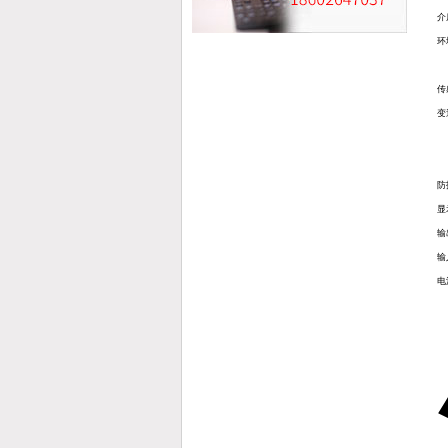
介
环
传
变
防
显
输
输
电