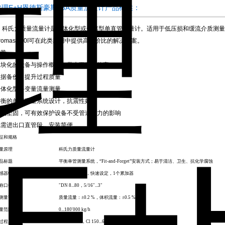
代理E+H恩德斯豪斯83A质量流量计产品概述：
科氏力质量流量计是一体化型或分离型单直管流量计。适用于低压损和缓流介质测量。与带
romass 80I可在此类应用中提供高性价比的解决方案。
优势
模块化的设备与操作概念，带来更高的效率
数据备份，提升过程质量
一体化型多变量流量测量
平衡的单管测量系统设计，抗震性好
结构坚固，可有效保护设备不受管道应力的影响
无需进出口直管段，安装简便
征和规格
量原理
科氏力质量流量计
品标题
平衡单管测量系统，
“Fit-and-Forget”
安装方式；易于清洁、卫生、抗化学腐蚀
感器特点
S-DAT
，确认，快速设定，
1
个累加器
称口径范围
"DN 8...80
，
5/16"...3"
测量误差
质量流量：
±0.2 %
，体积流量：
±0.5 %
量范围
0...180'000 kg/h
过程压力
PN 16...100
，
Cl 150...600
，
JIS 10...63K