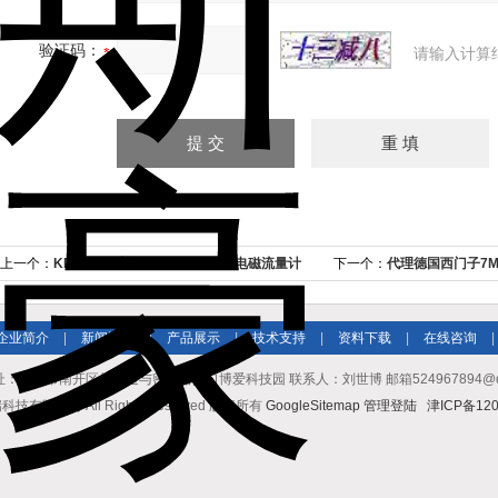
验证码：
请输入计算
上一个：
KROHNE科隆OPTIFLUX2300电磁流量计
下一个：
代理德国西门子7M
企业简介
|
新闻资讯
|
产品展示
|
技术支持
|
资料下载
|
在线咨询
|
址：天津市南开区长江道与密云路交口博爱科技园 联系人：刘世博 邮箱524967894@qq.co
有限公司 All Rights Reserved 版权所有
GoogleSitemap
管理登陆
津ICP备120