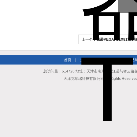
上一个：
原装VEGAFLEX81雷
首页
|
企业简介
|
新闻资讯
|
产品
总访问量：614726 地址：天津市南开区长江道与密云路交口博爱
天津克莱瑞科技有限公司 All Rights Reserv