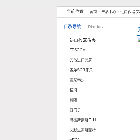
当前位置：
首页
>
产品中心
>
进口仪器仪
天津克莱瑞科技有限公司
目录导航
Directory
进口仪器仪表
TESCOM
其他进口品牌
索尔SOR开关
霍尼韦尔
横河
科隆
西门子
恩德斯豪斯E+H
艾默生罗斯蒙特