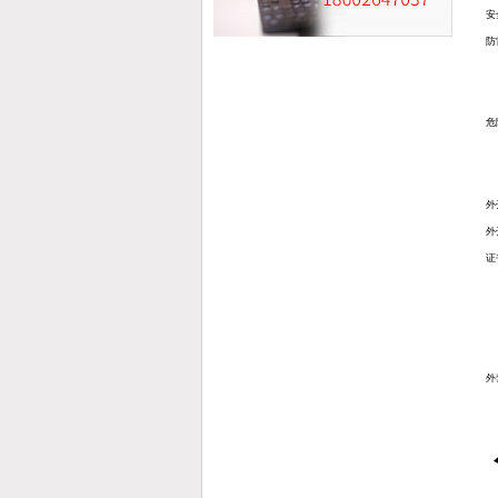
安
防
危
外
外
证
外