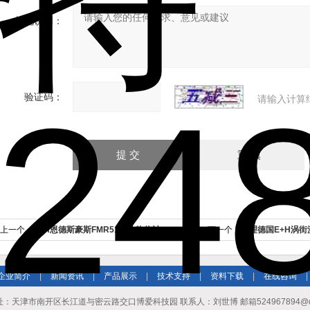
补充说明：
验证码：
请输入计算
上一个：
E+H恩德斯豪斯FMR51雷达物位计
下一个：
代理德国E+H涡街
企业简介
|
新闻资讯
|
产品展示
|
技术支持
|
资料下载
|
在线咨询
|
址：天津市南开区长江道与密云路交口博爱科技园 联系人：刘世博 邮箱524967894@qq.co