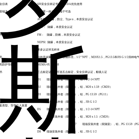
全仪表
SIS
安全仪表证书和
FMEDA
优先使用
雷端子
有内置一体式防雷端子可选
ATEX
：
隔爆，防尘、
Type n
，本质安全认证
CSA
：
隔爆，本质安全认证
险场所认证
FM
：
隔爆，防燃，本质安全认证
NEPSI:
隔爆，本质安全认证
更多认证祥见样本
壳
铝外壳涂聚氨酯，不锈钢外壳，
1/2’’NPT
，
M20X1.5
，
PG13.5
和
JIS G 1/2
四种电
壳防护等级
NEMA 4X
，
IP68
书
三点标定证书，可选五点标定，安全仪表认证，船级人证
D1
现场安装外套（双隔室），铝，
1/2-14 NPT
D2
现场安装外套（双隔室），铝，
M20 x 1.59
（
CM20
）
D3
现场安装外套（双隔室），铝，
PG 13.59
（
PG11
）
D4
现场安装外套（双隔室），铝，
JIS G 1/2
套类型、导管引入装置
D5
现场安装外套（双隔室），铝，
1/2-14 NPT
D6
现场安装外套（双隔室），铝，
M20 x 1.5
（
CM20
）
D7
现场安装外套（双隔室），铝，
PG 13.59
（
PG
D8
现场安装外套（双隔室），铝，
JIS G 1/2