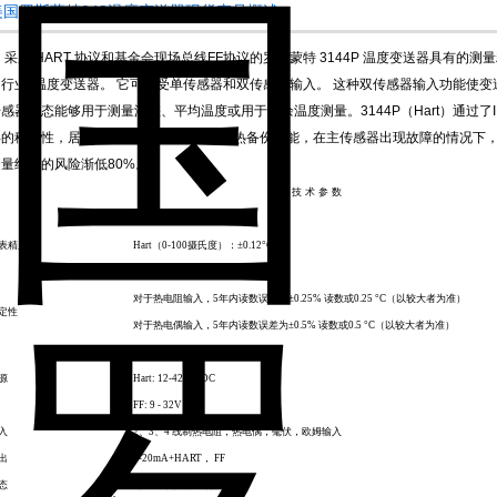
美国罗斯蒙特248温度变送器现货产品概述：
用 HART 协议和基金会现场总线FF协议的罗斯蒙特 3144P 温度变送器具有的
的行业*温度变送器。 它可接受单传感器和双传感器输入。 这种双传感器输入功能使
感器组态能够用于测量温差、平均温度或用于冗余温度测量。3144P（Hart）通过了I
年的稳定性，居同行业*水平。双传感器的热备份功能，在主传感器出现故障的情况下
测量结果的风险渐低80%。
技
术
参
数
默认组态，
Pt100
输入
表精度
Hart
（
0-100
摄氏度）：
±0.12°C
FF
：
±0.10 °C
对于热电阻输入，
5
年内读数误差为
±0.25%
读数或
0.25 °C
（以较大者为准）
定性
对于热电偶输入，
5
年内读数误差为
±0.5%
读数或
0.5 °C
（以较大者为准）
环路供电（二线制）
源
Hart: 12-42.4 VDC
FF: 9 - 32V
入
2
、
3
、
4
线制热电阻，热电偶，毫伏，欧姆输入
出
4-20mA+HART
，
FF
态
可通过手操器现场组态