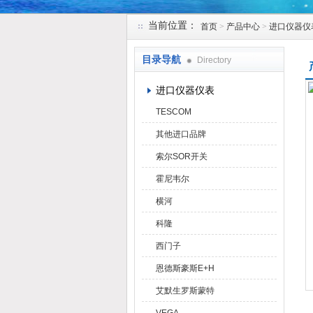
当前位置：
首页
>
产品中心
>
进口仪器仪
天津克莱瑞科技有限公司
目录导航
Directory
进口仪器仪表
TESCOM
其他进口品牌
索尔SOR开关
霍尼韦尔
横河
科隆
西门子
恩德斯豪斯E+H
艾默生罗斯蒙特