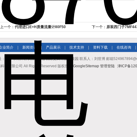
上一个：
代理进口E+H质量流量计80F50
下一个：
原装西门子7MF44
企业简介
|
新闻资讯
|
产品展示
|
技术支持
|
资料下载
|
在线咨询
|
址：天津市南开区长江道与密云路交口博爱科技园 联系人：刘世博 邮箱524967894@qq.co
有限公司 All Rights Reserved 版权所有
GoogleSitemap
管理登陆
津ICP备120