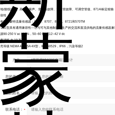
诊断
接地/接线故障、高过程噪声、变送器故障、流量管故障、可调空管值、8714i标定校验
兼容性
有罗斯蒙特流量传感器：8705、8707、8711、8721和570TM
8723E型具有通用兼容性—它与可与其他制造商生产的交流和直流供电的流量传感器兼
源90-250 V ac ±10%，50–60 Hz或12–42 V dc
率消耗 大 10 瓦
壳等级 NEMA 4X CSA 4X型，IEC 60529，IP66，污染等级2
产品：
您的单位：
您的姓名：
联系电话：