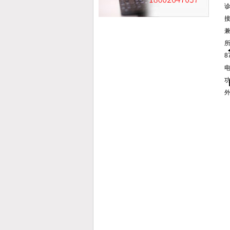
所
电
功
外