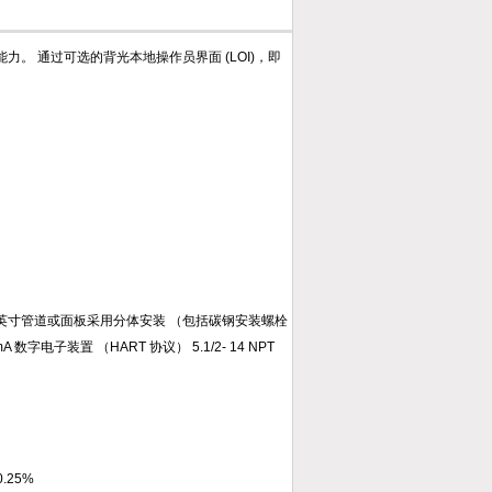
。 通过可选的背光本地操作员界面 (LOI)，即
装：2英寸管道或面板采用分体安装 （包括碳钢安装螺栓
数字电子装置 （HART 协议） 5.1/2- 14 NPT
.25%