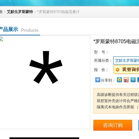
表
>
艾默生罗斯蒙特
> *罗斯蒙特8705电磁流量计
产品展示
Products
*罗斯蒙特8705电磁
型 号：
所属分类：
艾默生罗斯蒙
报 价：
分享到：
高级诊断提供有关过程状
双腔室外壳设计符合严格
隔离式本地操作员界面 （
咨询订购