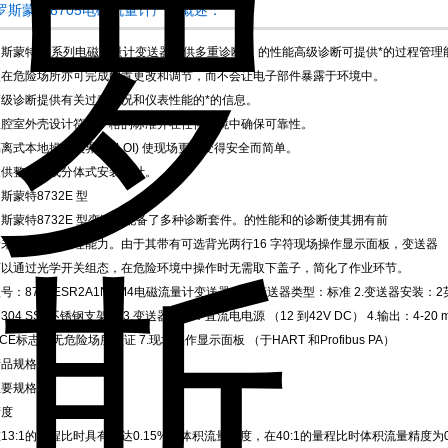
*罗斯蒙特8705电磁流量计产品概述：
斯蒙特 E 系列电磁流量计变送器提供多重诊断。 的性能高级诊断可提供*的过程管理能力
使在危险场所亦可完成配置更改和调节，而不会让电子部件暴露于环境中。
高级诊断提供有关过程状况和仪表性能的*的信息。
双腔室外壳设计符合严格的标准并在任何环境中确保可靠性。
离式本地操作员界面 (LOI) 使现场更改变得安全而简单。
提供整合式或分体式安装设计。
斯蒙特8732E 型
罗斯蒙特8732E 型变送器配备了多种诊断套件。的性能和的诊断使其拥有前
所未有的过程管理能力。由于其带有可选背光两行16 字符现场操作显示面板，变送器
可以通过光学开关组态，在危险环境中操作时无需取下盖子，简化了作业环节。
号：8732ESR2A1NAM4电磁流量计变送器 ：1.变送器类型：标准 2.变送器安
304 SST不锈钢支架） 3.变送器电源：直流电电源 （12 到42V DC） 4.输出：4-20 mA 
.CE标志，无危险场所认证 7.现场操作显示面板 （于HART 和Profibus PA）
产品规格
主要规格
精度
13:1的量程比时具有高达0.15%的体积流量精度，在40:1的量程比时体积流量精度为0