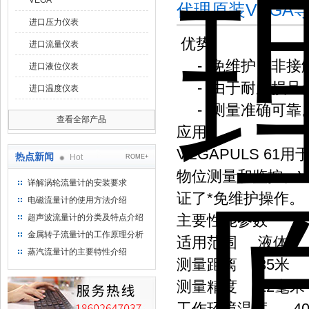
VEGA
代理原装VEGA
进口压力仪表
优势
进口流量仪表
- 免维护，非接
进口液位仪表
- 由于耐磨损且
进口温度仪表
- 测量准确可靠
查看全部产品
应用
VEGAPULS 
热点新闻
Hot
ROME+
物位测量和监控。V
详解涡轮流量计的安装要求
证了*免维护操作。
电磁流量计的使用方法介绍
主要性能参数
超声波流量计的分类及特点介绍
金属转子流量计的工作原理分析
适用范围 液体
蒸汽流量计的主要特性介绍
测量距离 35米
测量精度 ±2毫米
工作环境温度 -40