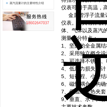
蒸汽流量计的主要特性介绍
仪表可用于高温，
金属管浮子流量计
仪表。它具有体积
体、气体以及蒸汽
测量部分特点：
1、坚固的全金属
2、采用独立概念
3、可选择不锈钢、
4、低压力损失设计
5、短行程、小型结
6、磁性耦合结构
7、保温或伴热夹套
9、垂直、水平、