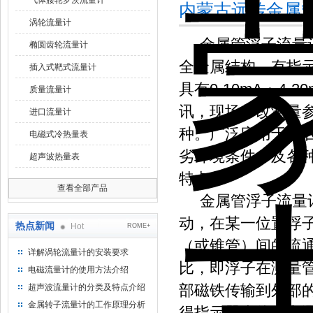
气体腰轮罗茨流量计
内蒙古远传金属
涡轮流量计
金属管浮子流量计
椭圆齿轮流量计
全金属结构，有指
插入式靶式流量计
具有0-10mA，4
质量流量计
讯，现场修改测量
进口流量计
种。广泛应用于，
电磁式冷热量表
劣环境条件，及各
超声波热量表
特点
查看全部产品
金属管浮子流量计
动，在某一位置浮
热点新闻
Hot
ROME+
（或锥管）间的流
详解涡轮流量计的安装要求
比，即浮子在测量
电磁流量计的使用方法介绍
部磁铁传输到外部
超声波流量计的分类及特点介绍
金属转子流量计的工作原理分析
得指示器壳体不和