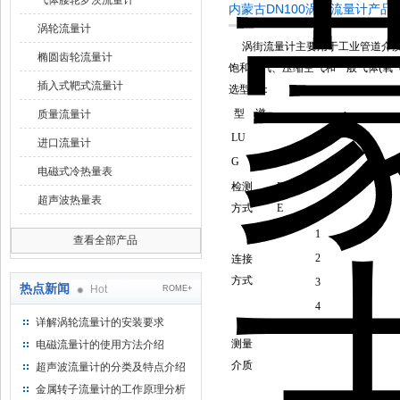
气体腰轮罗茨流量计
内蒙古DN100涡街流量计产品
涡轮流量计
涡街流量计主要用于工业管道介质流
椭圆齿轮流量计
饱和蒸汽、压缩空气和一般气体(氧
插入式靶式流量计
选型表
：
型 谱
质量流量计
LU
进口流量计
G
电磁式冷热量表
检测
B
超声波热量表
方式
E
1
查看全部产品
2
连接
方式
3
热点新闻
Hot
ROME+
4
详解涡轮流量计的安装要求
2
测量
电磁流量计的使用方法介绍
3
介质
超声波流量计的分类及特点介绍
4
金属转子流量计的工作原理分析