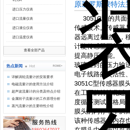
VEGA
原装罗斯蒙特法兰
进口压力仪表
3051C型的共
进口流量仪表
传感技术。传感器
进口液位仪表
器远离过程法兰，
进口温度仪表
计使传感器不与过
查看全部产品
提高静压性能。
玻璃密封的压力输
热点新闻
Hot
ROME+
电子线路的灵活性
详解涡轮流量计的安装要求
3051C型传感器
电磁流量计的使用方法介绍
在工厂的特性化过
超声波流量计的分类及特点介绍
金属转子流量计的工作原理分析
度循环测试。格局
蒸汽流量计的主要特性介绍
膜头的内存中，从
该种传感器的内存
在膜头中，所以可