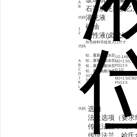
A
B
石墨填充四氟乙烯(
灌充液
代码
硅油
1
2
惰性液(卤代烃)
外壳材料
导线管入口尺寸
代码
铝，覆聚氨酯涂层
1/2-14NPT
铝，覆聚氨酯涂层
A
M2×1.5(CM2
B
PG13.5
铝，覆聚氨酯涂层
C
G 1/2
铝，覆聚氨酯涂层
D
1/2-14NPT
SST
J
M2×1.5(CM2
SST
K
PG13.5
SST
L
选项
代码
法兰选项（要求
传统法兰，316 
传统法兰，哈氏