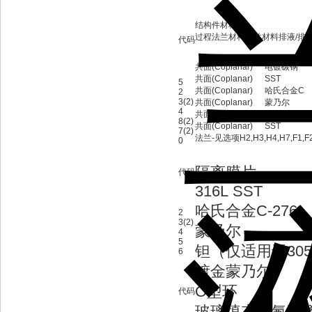
结构件材料
过程法兰材料
法兰材料
排液/排
代码
共面(Coplanar)
电镀碳钢
共面(Coplanar)
SST
5
共面(Coplanar)
哈氏合金C
2
3(2)
共面(Coplanar)
蒙乃尔
4
共面(Coplanar)
电镀碳钢
8(2)
共面(Coplanar)
SST
7(2)
法兰-见选项H2,H3,H4,H7,F1,F2
0
隔离膜片
代码
316L SST
哈氏合金C-276
2
3(2)
蒙乃尔
4
5
钽（仅适用于305
6
镀金蒙乃尔
O型环
代码
玻璃填充四氟乙烯(