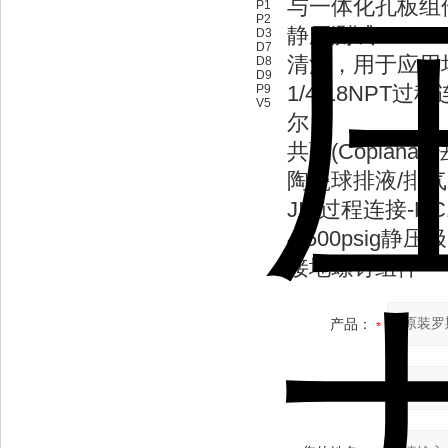
与一体化孔板组件相
P1
P2
静压测试
D3
D7
清洗，用于应用
D8
D9
1/4-18NPT
P9
V5
尔）
共面(Coplan
陶瓷球排液/排
JIS过程连接-R
4,500psig静压
接地螺钉组件
产品：
您的单位：