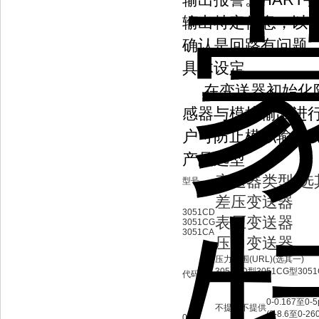
输出特定信息，以
确认是回路有问题
具体设定
在变送器初始化阶
感器与模拟输出进
户可防止模拟输出
产品选型
变送器类型(选
型号
差压变送器
3051CD
表压变送器
3051CG
3051CA
压力变送器
压力范围(URL)(选其一)
3051CD型
3051CG型
305
代码
0-0.167至0-5
不提供
不提供
(0-8.6至0-2
0