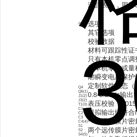
液晶表头，用于S
选项
代码
其它选项
校验数据
材料可跟踪性证书，
只有本机零点调
无本机零点或量
耐瞬变电压保护
定制软件组态（随合
Q4
Q8(1)
0.8-3.2Vd
J1(2)
J3(2)
表压校验（301
T1(3)
C1
模拟输出级符合NA
C2
C3
一个远传膜片密封-参
C4(4)
S1
两个远传膜片密封-参
S2
S4(5)