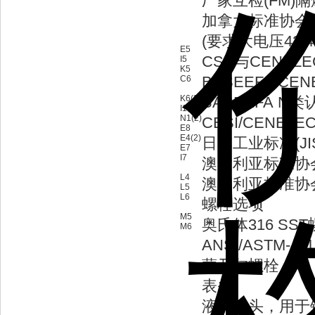
厂家互检(FM)
加拿大标准协会(
(要求大电压42.4V
E5
CSA与CENE
I5
K5
BASEEFA/C
C6
K6(2)
BASEEFA N类
I1(2)
N1(2)
CESI/CENEL
E8
E4(2)
日本工业标准(JI
E7
I7
澳大利亚标准协会
L4
澳大利亚标准协会
L5
L6
螺栓选项
M5
奥氏体316 SS
M6
ANSI/ASTM-A-
蒙乃尔螺栓
表头
液晶表头，用于