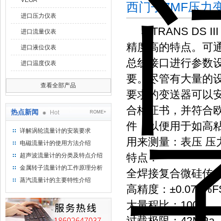
VEGA
西门子7MF压力
进口压力仪表
SITRANS DS
进口流量仪表
精度高的特点。可通过
进口液位仪表
总线接口进行参数
进口温度仪表
要。尽管有大量的
查看全部产品
要求的变送器可以
合格证书，并符合欧
热点新闻
Hot
ROME+
件，以便用于如高粘
详解涡轮流量计的安装要求
用来测量：表压 压力
电磁流量计的使用方法介绍
特点：
超声波流量计的分类及特点介绍
金属转子流量计的工作原理分析
全焊接复合微硅传
蒸汽流量计的主要特性介绍
高精度：±0.074%F
大量程比：100:1
过载极限：42MPa