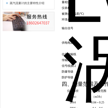
量程比
蒸汽流量计的主要特性介绍
仪表材质
被测介质温度
(
℃
)
环境条件
输出信号
供电电源
信号传输线
传输距离
信号线接口
防爆等级
防护等级
四、测量范围及工
仪表口径
正常流量范围
（
mm
）
（
m3/h
）
DN4
0.04
～
0.25