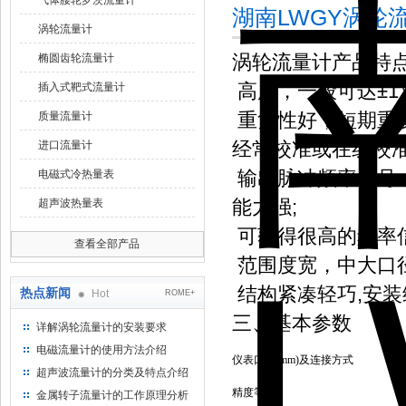
气体腰轮罗茨流量计
湖南LWGY涡轮
涡轮流量计
涡轮流量计产品特
椭圆齿轮流量计
高度，一般可达±1％F
插入式靶式流量计
重复性好，短期重复性
质量流量计
经常校准或在线校准
进口流量计
输出脉冲频率信号
电磁式冷热量表
能力强;
超声波热量表
可莸得很高的频率信号(
查看全部产品
范围度宽，中大口径可达
结构紧凑轻巧,安装
热点新闻
Hot
ROME+
三、基本参数
详解涡轮流量计的安装要求
电磁流量计的使用方法介绍
仪表口径
(mm)
及连接方式
超声波流量计的分类及特点介绍
精度等级
金属转子流量计的工作原理分析