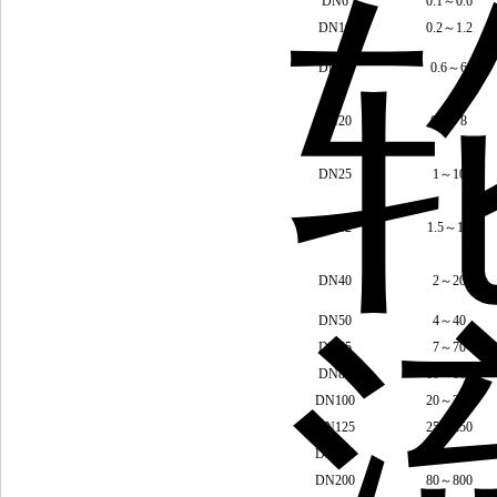
DN6
0.1
～
0.6
DN10
0.2
～
1.2
DN15
0.6
～
6
DN20
0.8
～
8
DN25
1
～
10
DN32
1.5
～
15
DN40
2
～
20
DN50
4
～
40
DN65
7
～
70
DN80
10
～
100
DN100
20
～
200
DN125
25
～
250
DN150
30
～
300
DN200
80
～
800