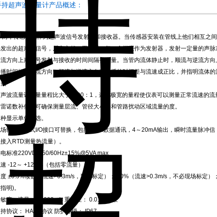
手持超声波流量计产品概述：
两个传感器既作为超声波信号发射器和接收器。当传感器安装在管线上他们相互之间
头发出的超声波信号，反之亦然。工作时，每一个探头作为发射器，发射一定量的声脉
逆流方向上声信号发射与接收的时间间隔被测量。当管内流体静止时，顺流与逆流方向
传播时间短于逆流方向。顺流与逆流方向声传播的时间差与流速成正比，并指明流体的
特点
超声波流量计测量量程比大于4000：1，这种极宽的量程使仪表可以测量正常流速的
动雷诺数补偿，可确保测量层流、管径大小头和管路扰动区域流量的度。
多种显示单位可选。
场输出模块式I/O接口可替换，包括128K数据通讯，4～20mA输出，瞬时流量脉冲信 号
以接入RTD测量热流量）。
电标准220VDC 50/60Hz±15%@5VA max
速 -12～ +12m/s（包括零流量）
度 ±0.5%读数（流速>0.3m/s，现场标定）；1.0%（流速>0.3m/s，不必现场标定）； 
指明)。
敏度：流量：0.0003m/s 重复性： 0.01%读数
持协议： HART协议 防护等级： IP67