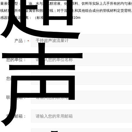
测量液体类型：水、油、水与乙二醇溶液、化学原料、饮料等实际上几乎所有的均匀液
管线材质为所有的金属管和朔料管线；对于混泥土和其他组合成分的管线材料定货需明
感器到变送器距离： （标准）6.09m，可选长310m
产品：
您的单位：
您的姓名：
联系电话：
常用邮箱：