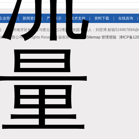
企业简介
|
新闻资讯
|
产品展示
|
技术支持
|
资料下载
|
在线咨询
|
址：天津市南开区长江道与密云路交口博爱科技园 联系人：刘世博 邮箱524967894@qq.co
有限公司 All Rights Reserved 版权所有
GoogleSitemap
管理登陆
津ICP备120