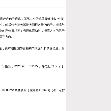
进行声信号通讯，既第二个传感器能够接收*个探
冲，然后作为接收器接收同样数量的信号。顺流与
上的声传播相等；当液体流动时，顺流方向的信号
流动方向。
流量，也可测量因管道和阀门泄漏引起的微流量。自
输出，RS232C，RS485， 热电阻RTD （可
0.003m/s精度误差（当流速<0.3m/s）(注：定货